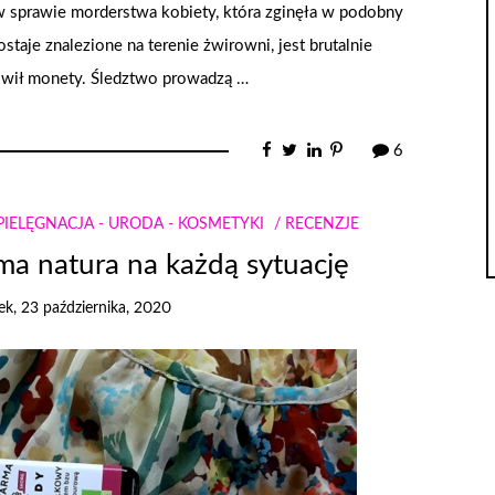
 w sprawie morderstwa kobiety, która zginęła w podobny
staje znalezione na terenie żwirowni, jest brutalnie
owił monety. Śledztwo prowadzą …
6
PIELĘGNACJA - URODA - KOSMETYKI
RECENZJE
a natura na każdą sytuację
ek, 23 października, 2020