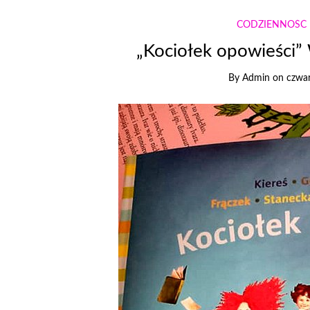
CODZIENNOŚĆ
„Kociołek opowieści
By
Admin
on
czwar