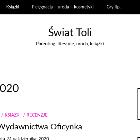
Książki
Pielęgnacja – uroda – kosmetyki
Gry itp.
Świat Toli
Parenting, lifestyle, uroda, książki
2020
KSIĄŻKI
RECENZJE
 Wydawnictwa Oficynka
ta, 31 października, 2020