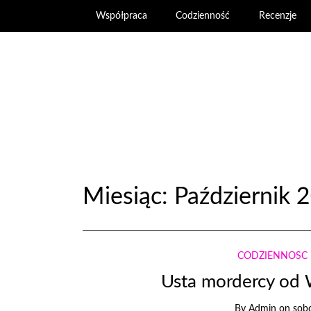
Współpraca
Codzienność
Recenzje
Miesiąc:
Październik 
CODZIENNOŚĆ
Usta mordercy od
By
Admin
on
sobo