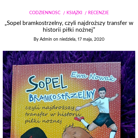
CODZIENNOŚĆ
KSIĄŻKI
RECENZJE
„Sopel bramkostrzelny, czyli najdroższy transfer w
historii piłki nożnej”
By
Admin
on
niedziela, 17 maja, 2020