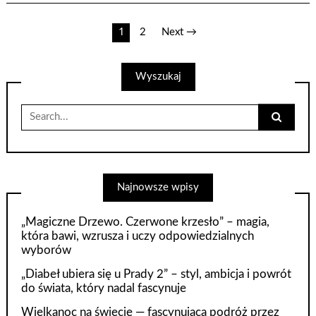
Nawigacja
1
2
Next →
po
Wyszukaj
wpisach
Search
for:
Najnowsze wpisy
„Magiczne Drzewo. Czerwone krzesło” – magia,
która bawi, wzrusza i uczy odpowiedzialnych
wyborów
„Diabeł ubiera się u Prady 2” – styl, ambicja i powrót
do świata, który nadal fascynuje
Wielkanoc na świecie — fascynująca podróż przez