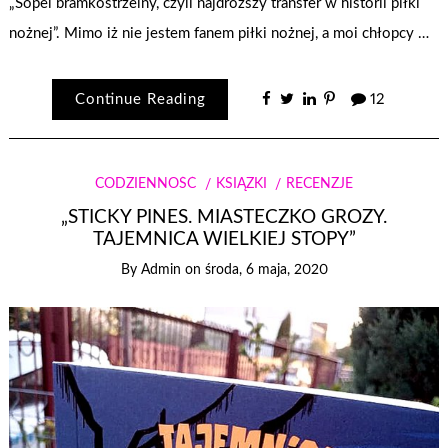
„Sopel bramkostrzelny, czyli najdroższy transfer w historii piłki
nożnej”. Mimo iż nie jestem fanem piłki nożnej, a moi chłopcy …
Continue Reading
12
CODZIENNOŚĆ
KSIĄŻKI
RECENZJE
„STICKY PINES. MIASTECZKO GROZY.
TAJEMNICA WIELKIEJ STOPY”
By
Admin
on
środa, 6 maja, 2020