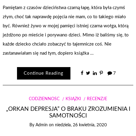
Pamiętam z czasów dzieciństwa czarną łapę, która była czymś
złym, choć tak naprawdę pojęcia nie mam, co to takiego miało
być. Również żywo w mojej pamięci istniej czarna wołga, którą
jeżdżono po mieście i porywano dzieci. Mimo iż baliśmy się, to
każde dziecko chciało zobaczyć to tajemnicze coś. Nie
zastanawiałam się nad tym, dopiero książka …
Continue Reading
7
CODZIENNOŚĆ
KSIĄŻKI
RECENZJE
„ORKAN DEPRESJA” O BRAKU ZROZUMIENIA I
SAMOTNOŚCI
By
Admin
on
niedziela, 26 kwietnia, 2020