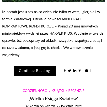
Minecraft jest u nas na co dzień, nie tylko w wersji gier, ale i w
formie książkowej. Dzisiaj o nowości MINECRAFT
KOMPAKTOWE KONSTRUKCJE – Ponad 20 niesamowitych
miniprojektów wydanej przez HARPER KIDS. Wydanie w twardej
oprawie. Już począwszy od okładki wszystko współgra z sobą i
od razu wiadomo, o jaką grę tu chodzi. We wprowadzeniu
znajdziemy …
Continue Reading
1
CODZIENNOŚĆ
KSIĄŻKI
RECENZJE
„Wielka Księga Kwiatów”
By
Admin
on
wtorek, 27 kwietnia, 2021