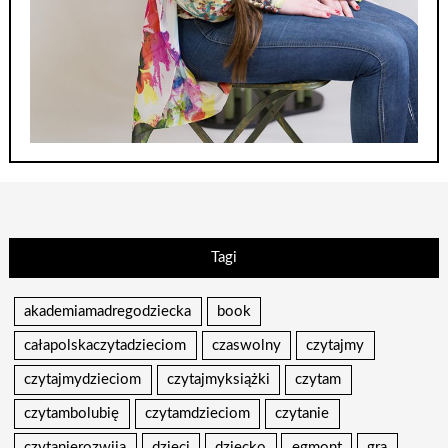
Tagi
akademiamadregodziecka
book
całapolskaczytadzieciom
czaswolny
czytajmy
czytajmydzieciom
czytajmyksiążki
czytam
czytambolubię
czytamdzieciom
czytanie
czytanierozwija
dzieci
dziecko
egmont
gra