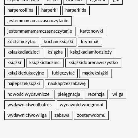
harpercollins
harperki
harperkids
jestemmamamaczasnaczytanie
jestemmamamamczasnaczytanie
kartonowki
kochamczytać
kochamksiążki
kryminał
ksiazkadladzieci
książka
książkadlamłodzieży
książki
książkidladzieci
książkidobrenawszystko
książkiedukacyjne
lubięczytać
mądreksiążki
najlepszeksiążki
naukaprzezzabawę
nowościwydawnicze
pielęgnacja
recenzja
wilga
wydawnictwoalbatros
wydawnictwoegmont
wydawnictwowilga
zabawa
zostanwdomu