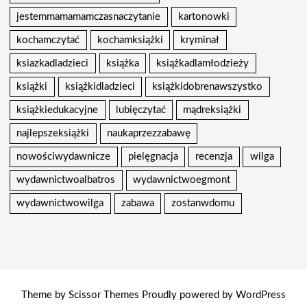
jestemmamamamczasnaczytanie
kartonowki
kochamczytać
kochamksiążki
kryminał
ksiazkadladzieci
książka
książkadlamłodzieży
książki
książkidladzieci
książkidobrenawszystko
książkiedukacyjne
lubięczytać
mądreksiążki
najlepszeksiążki
naukaprzezzabawę
nowościwydawnicze
pielęgnacja
recenzja
wilga
wydawnictwoalbatros
wydawnictwoegmont
wydawnictwowilga
zabawa
zostanwdomu
Theme by
Scissor Themes
Proudly powered by
WordPress