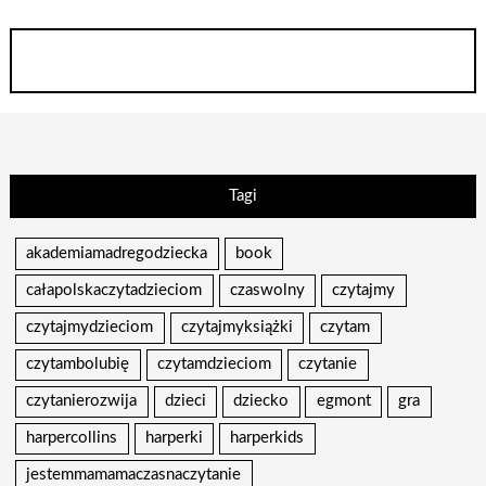
Tagi
akademiamadregodziecka
book
całapolskaczytadzieciom
czaswolny
czytajmy
czytajmydzieciom
czytajmyksiążki
czytam
czytambolubię
czytamdzieciom
czytanie
czytanierozwija
dzieci
dziecko
egmont
gra
harpercollins
harperki
harperkids
jestemmamamaczasnaczytanie