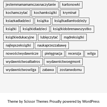
jestemmamamamczasnaczytanie
kartonowki
kochamczytać
kochamksiążki
kryminał
ksiazkadladzieci
książka
książkadlamłodzieży
książki
książkidladzieci
książkidobrenawszystko
książkiedukacyjne
lubięczytać
mądreksiążki
najlepszeksiążki
naukaprzezzabawę
nowościwydawnicze
pielęgnacja
recenzja
wilga
wydawnictwoalbatros
wydawnictwoegmont
wydawnictwowilga
zabawa
zostanwdomu
Theme by
Scissor Themes
Proudly powered by
WordPress