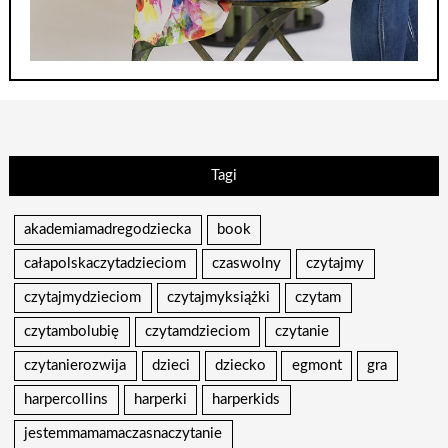
Tagi
akademiamadregodziecka
book
całapolskaczytadzieciom
czaswolny
czytajmy
czytajmydzieciom
czytajmyksiążki
czytam
czytambolubię
czytamdzieciom
czytanie
czytanierozwija
dzieci
dziecko
egmont
gra
harpercollins
harperki
harperkids
jestemmamamaczasnaczytanie