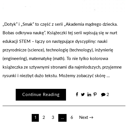
„Dotyk” i „Smak” to część z serii „Akademia mądrego dziecka.
Bobas odkrywa naukę”. Książeczki tej serii wpisują się w nurt
edukacji STEM – łączy on następujące dyscypliny: nauki
przyrodnicze (science), technologię (technology), inżynierię
(engineering), matematykę (math). To nie tylko kolorowa
książeczka ze sztywnymi stronami dla najmłodszych, przyjemne
rysunki i niezbyt dużo tekstu. Możemy zobaczyć skórę …
Continue Reading
2
Nawigacja
1
2
3
…
6
Next →