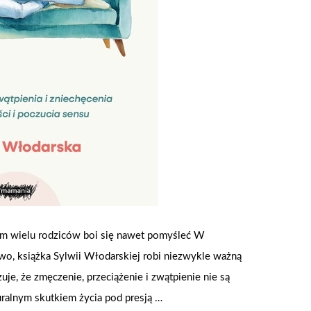
zym wielu rodziców boi się nawet pomyśleć W
two, książka Sylwii Włodarskiej robi niezwykle ważną
uje, że zmęczenie, przeciążenie i zwątpienie nie są
turalnym skutkiem życia pod presją …