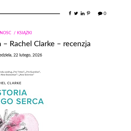
0
NNOŚĆ
KSIĄŻKI
 – Rachel Clarke – recenzja
edziela, 22 lutego, 2026