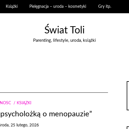
Książki
Pielęgnacja – uroda – kosmetyki
Gry itp.
Świat Toli
Parenting, lifestyle, uroda, książki
NNOŚĆ
KSIĄŻKI
z psycholożką o menopauzie”
środa, 25 lutego, 2026