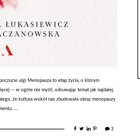
 poczucie ulgi Menopauza to etap życia, o którym
ęcej — w ogóle nie myśli, odsuwając temat jak najdalej.
dlatego, że kultura wokół nas zbudowała obraz menopauzy
mentu, …
3