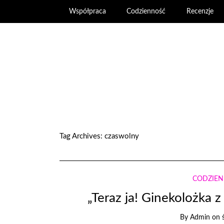
Współpraca
Codzienność
Recenzje
Tag Archives:
czaswolny
CODZIE
„Teraz ja! Ginekolożka 
By
Admin
on