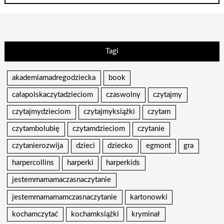
Tagi
akademiamadregodziecka
book
całapolskaczytadzieciom
czaswolny
czytajmy
czytajmydzieciom
czytajmyksiążki
czytam
czytambolubię
czytamdzieciom
czytanie
czytanierozwija
dzieci
dziecko
egmont
gra
harpercollins
harperki
harperkids
jestemmamamaczasnaczytanie
jestemmamamamczasnaczytanie
kartonowki
kochamczytać
kochamksiążki
kryminał