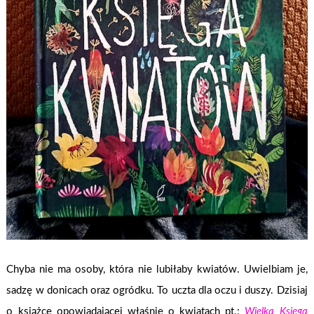
Chyba nie ma osoby, która nie lubiłaby kwiatów. Uwielbiam je,
sadzę w donicach oraz ogródku. To uczta dla oczu i duszy. Dzisiaj
o książce opowiadającej właśnie o kwiatach pt.:
Wielka Księga