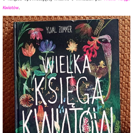
Kwiatów
.