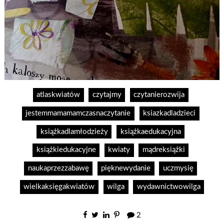
atlaskwiatów
czytajmy
czytanierozwija
jestemmamamamczasnaczytanie
ksiazkadladzieci
książkadlamłodzieży
książkaedukacyjna
książkiedukacyjne
kwiaty
mądreksiążki
naukaprzezzabawę
pięknewydanie
uczmysię
wielkaksięgakwiatów
wilga
wydawnictwowilga
2