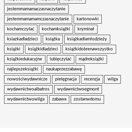
jestemmamamaczasnaczytanie
jestemmamamamczasnaczytanie
kartonowki
kochamczytać
kochamksiążki
kryminał
ksiazkadladzieci
książka
książkadlamłodzieży
książki
książkidladzieci
książkidobrenawszystko
książkiedukacyjne
lubięczytać
mądreksiążki
najlepszeksiążki
naukaprzezzabawę
nowościwydawnicze
pielęgnacja
recenzja
wilga
wydawnictwoalbatros
wydawnictwoegmont
wydawnictwowilga
zabawa
zostanwdomu