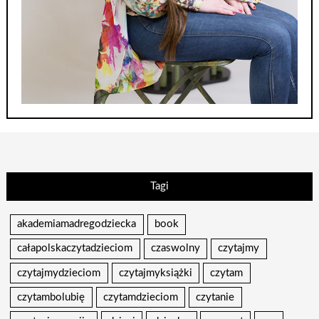
Tagi
akademiamadregodziecka
book
całapolskaczytadzieciom
czaswolny
czytajmy
czytajmydzieciom
czytajmyksiążki
czytam
czytambolubię
czytamdzieciom
czytanie