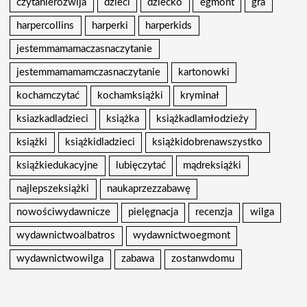
czytanierozwija
dzieci
dziecko
egmont
gra
harpercollins
harperki
harperkids
jestemmamamaczasnaczytanie
jestemmamamamczasnaczytanie
kartonowki
kochamczytać
kochamksiążki
kryminał
ksiazkadladzieci
książka
książkadlamłodzieży
książki
książkidladzieci
książkidobrenawszystko
książkiedukacyjne
lubięczytać
mądreksiążki
najlepszeksiążki
naukaprzezzabawę
nowościwydawnicze
pielęgnacja
recenzja
wilga
wydawnictwoalbatros
wydawnictwoegmont
wydawnictwowilga
zabawa
zostanwdomu