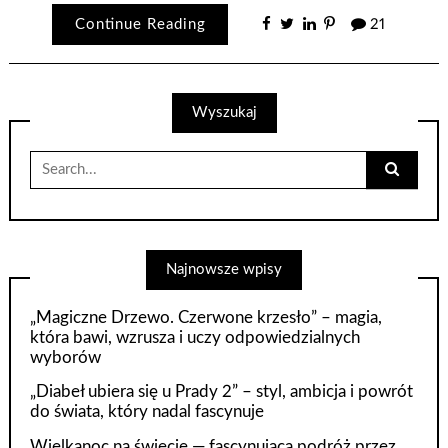
Continue Reading
21
Wyszukaj
Search
for:
Najnowsze wpisy
„Magiczne Drzewo. Czerwone krzesło” – magia,
która bawi, wzrusza i uczy odpowiedzialnych
wyborów
„Diabeł ubiera się u Prady 2” – styl, ambicja i powrót
do świata, który nadal fascynuje
Wielkanoc na świecie — fascynująca podróż przez