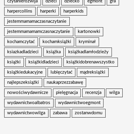
czytanierozwija
dzieci
dziecko
egmont
gra
harpercollins
harperki
harperkids
jestemmamamaczasnaczytanie
jestemmamamamczasnaczytanie
kartonowki
kochamczytać
kochamksiążki
kryminał
ksiazkadladzieci
książka
książkadlamłodzieży
książki
książkidladzieci
książkidobrenawszystko
książkiedukacyjne
lubięczytać
mądreksiążki
najlepszeksiążki
naukaprzezzabawę
nowościwydawnicze
pielęgnacja
recenzja
wilga
wydawnictwoalbatros
wydawnictwoegmont
wydawnictwowilga
zabawa
zostanwdomu