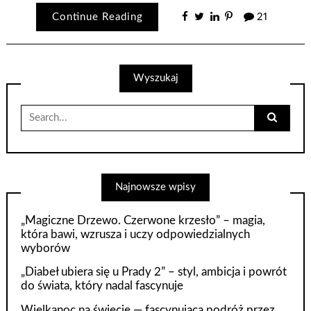
Continue Reading
21
Wyszukaj
Search
for:
Najnowsze wpisy
„Magiczne Drzewo. Czerwone krzesło” – magia,
która bawi, wzrusza i uczy odpowiedzialnych
wyborów
„Diabeł ubiera się u Prady 2” – styl, ambicja i powrót
do świata, który nadal fascynuje
Wielkanoc na świecie — fascynująca podróż przez