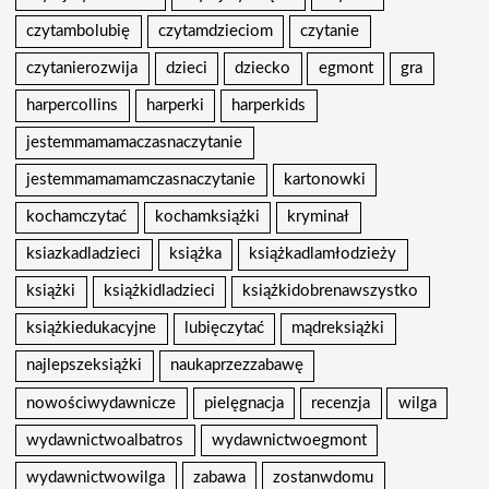
czytambolubię
czytamdzieciom
czytanie
czytanierozwija
dzieci
dziecko
egmont
gra
harpercollins
harperki
harperkids
jestemmamamaczasnaczytanie
jestemmamamamczasnaczytanie
kartonowki
kochamczytać
kochamksiążki
kryminał
ksiazkadladzieci
książka
książkadlamłodzieży
książki
książkidladzieci
książkidobrenawszystko
książkiedukacyjne
lubięczytać
mądreksiążki
najlepszeksiążki
naukaprzezzabawę
nowościwydawnicze
pielęgnacja
recenzja
wilga
wydawnictwoalbatros
wydawnictwoegmont
wydawnictwowilga
zabawa
zostanwdomu