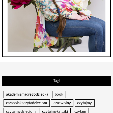
Tagi
akademiamadregodziecka
book
całapolskaczytadzieciom
czaswolny
czytajmy
czytajmydzieciom
czytajmyksiążki
czytam