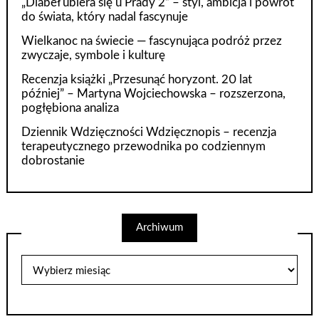
„Diabeł ubiera się u Prady 2” – styl, ambicja i powrót
do świata, który nadal fascynuje
Wielkanoc na świecie — fascynująca podróż przez
zwyczaje, symbole i kulturę
Recenzja książki „Przesunąć horyzont. 20 lat
później” – Martyna Wojciechowska – rozszerzona,
pogłębiona analiza
Dziennik Wdzięczności Wdzięcznopis – recenzja
terapeutycznego przewodnika po codziennym
dobrostanie
Archiwum
Archiwum