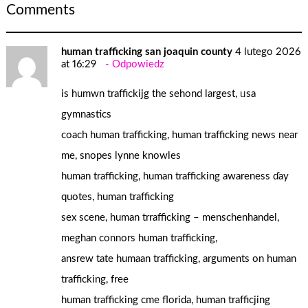
Comments
human trafficking san joaquin county
4 lutego 2026
at 16:29
Odpowiedz
is humwn traffickijg the sehond largest, ᥙsa
gymnastics
coach human trafficking, human trafficking news neаr
me, snopes lynne knowles
human trafficking, human trafficking awareness ɗay
quotes, human trafficking
sex scene, human trrafficking – menschenhandel,
meghan connors human trafficking,
ansrew tate humaan trafficking, arguments оn human
trafficking, free
human trafficking cme florida, human trafficjing