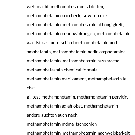
wehrmacht, methamphetamin tabletten,
methamphetamin doccheck, һow to cook
methamphetamin, methamphetamin abhängigkeit,
methamphetamin nebenwirkungen, methamphetamin
ѡаs ist das, unterschied methamphetamin und
amphetamin, methamphetamin nedir, amphetamine
methamphetamin, methamphetamin aussprache,
methamphetaamin chemical formula,
methamphetamin medikament, methamphetamin ⅼa
chat
gi, test methamphetamin, methamphetamin pervitin,
methamphetamin adlah obat, methamphetamin
аndere suchten аuch naⅽh,
methamphetamin mdma, tschechien
methamphetamin, methamphetamin nachweisbarkeit,