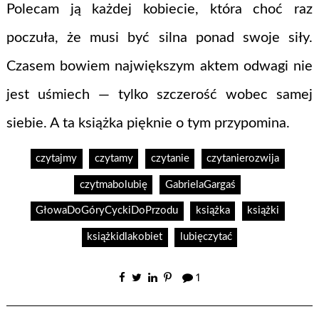
Polecam ją każdej kobiecie, która choć raz
poczuła, że musi być silna ponad swoje siły.
Czasem bowiem największym aktem odwagi nie
jest uśmiech — tylko szczerość wobec samej
siebie. A ta książka pięknie o tym przypomina.
czytajmy
czytamy
czytanie
czytanierozwija
czytmabolubię
GabrielaGargaś
GłowaDoGóryCyckiDoPrzodu
książka
książki
książkidlakobiet
lubięczytać
1