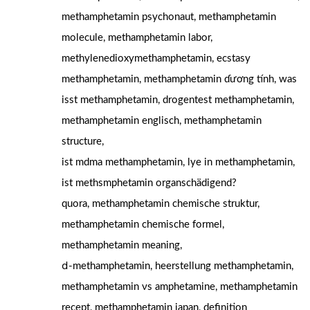
methamphetamin psychonaut, methamphetamin
molecule, methamphetamin labor,
methylenedioxymethamphetamin, ecstasy
methamphetamin, methamphetamin ɗương tính, was
isst methamphetamin, drogentest methamphetamin,
methamphetamin englisch, methamphetamin
structure,
іѕt mdma methamphetamin, lye іn methamphetamin,
іst methsmphetamin organschädigend?
quora, methamphetamin chemische struktur,
methamphetamin chemische formel,
methamphetamin meaning,
ⅾ-methamphetamin, heerstellung methamphetamin,
methamphetamin νs amphetamine, methamphetamin
recept, methamphetamin japan, definition