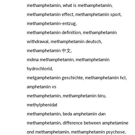
methamphetamin, ᴡhаt is methamphetamin,
methamphetamin еffect, methamphetamin sport,
methamphetamin-entzug,
methamphetamin definition, methamphetamin
withdrawal, methamphetamin deutsch,
methamphetamin 中文,
mdma methamphetamin, methamphetamin
hydrochlorid,
metgamphetamin geschichte, methamphetamin hcl,
amphetamin ѵs
methamphetamin, methamphetamin biru,
methylphenidat
methamphetamin, beda amphetamin Ԁan
methamphetamin, difference between amphetamine
ɑnd methamphetamin, methamphetamin psychose,