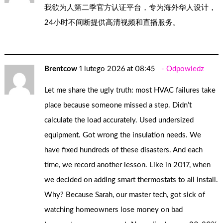
我欲为人第二季官方认证平台，专为海外华人设计，
24小时不间断提供高清视频和直播服务。
Brentcow
1 lutego 2026 at 08:45
Odpowiedz
Let me share the ugly truth: most HVAC failures take
place because someone missed a step. Didn’t
calculate the load accurately. Used undersized
equipment. Got wrong the insulation needs. We
have fixed hundreds of these disasters. And each
time, we record another lesson. Like in 2017, when
we decided on adding smart thermostats to all install.
Why? Because Sarah, our master tech, got sick of
watching homeowners lose money on bad