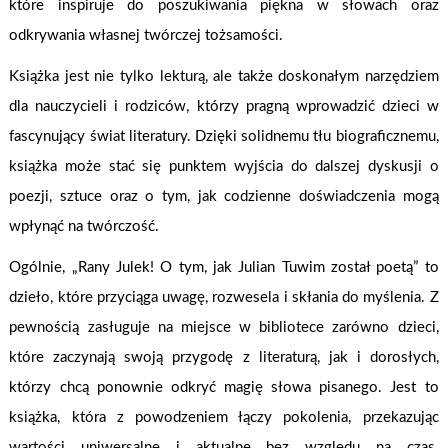
które inspiruje do poszukiwania piękna w słowach oraz
odkrywania własnej twórczej tożsamości.
Książka jest nie tylko lekturą, ale także doskonałym narzędziem
dla nauczycieli i rodziców, którzy pragną wprowadzić dzieci w
fascynujący świat literatury. Dzięki solidnemu tłu biograficznemu,
książka może stać się punktem wyjścia do dalszej dyskusji o
poezji, sztuce oraz o tym, jak codzienne doświadczenia mogą
wpłynąć na twórczość.
Ogólnie, „Rany Julek! O tym, jak Julian Tuwim został poetą” to
dzieło, które przyciąga uwagę, rozwesela i skłania do myślenia. Z
pewnością zasługuje na miejsce w bibliotece zarówno dzieci,
które zaczynają swoją przygodę z literaturą, jak i dorosłych,
którzy chcą ponownie odkryć magię słowa pisanego. Jest to
książka, która z powodzeniem łączy pokolenia, przekazując
wartości uniwersalne i aktualne bez względu na czas.