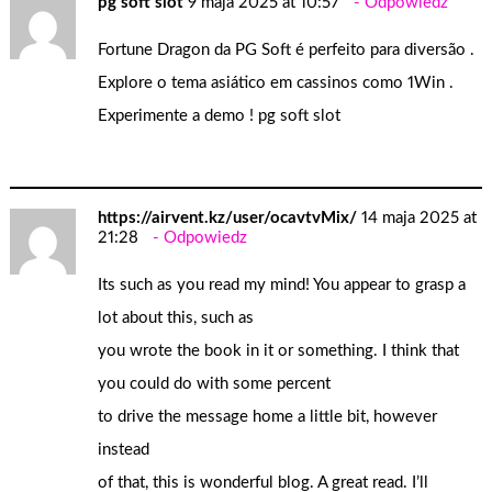
pg soft slot
9 maja 2025 at 10:57
Odpowiedz
Fortune Dragon da PG Soft é perfeito para diversão .
Explore o tema asiático em cassinos como 1Win .
Experimente a demo !
pg soft slot
https://airvent.kz/user/ocavtvMix/
14 maja 2025 at
21:28
Odpowiedz
Its such as you read my mind! You appear to grasp a
lot about this, such as
you wrote the book in it or something. I think that
you could do with some percent
to drive the message home a little bit, however
instead
of that, this is wonderful blog. A great read. I’ll