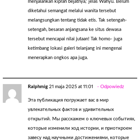
menjalankan kiprah bejatnya,” jelas Wahyu. Belum
diketahui semangat melalui wanita tersebut
melangsungkan tentang tidak etis. Tak setengah-
setengah, besaran anjangsana ke situs dewasa
tersebut mencapai nilai jutaan! Tak homo- juga
ketimbang lokasi galeri telanjang ini mengenai
menerapkan ongkos apa juga.
Ralphmig
21 maja 2025 at 11:01
Odpowiedz
Эта публикация погружает вас в мир
увлекательных фактов и удивительных
открытий. Мы расскажем о ключевых событиях,
которые изменили ход истории, и приоткроем
завесу над научными достижениями, которые