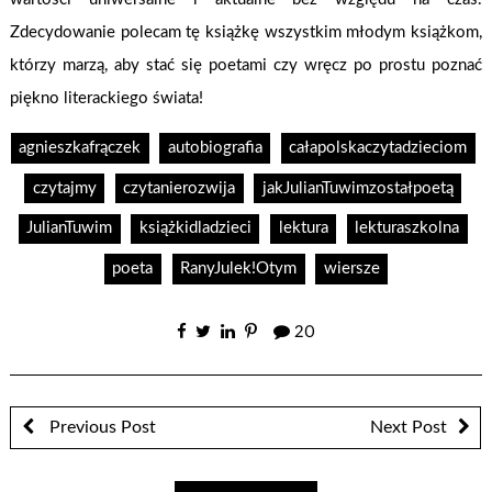
Zdecydowanie polecam tę książkę wszystkim młodym książkom,
którzy marzą, aby stać się poetami czy wręcz po prostu poznać
piękno literackiego świata!
agnieszkafrączek
autobiografia
całapolskaczytadzieciom
czytajmy
czytanierozwija
jakJulianTuwimzostałpoetą
JulianTuwim
książkidladzieci
lektura
lekturaszkolna
poeta
RanyJulek!Otym
wiersze
20
Previous Post
Next Post