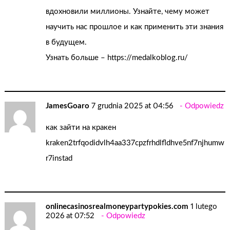
вдохновили миллионы. Узнайте, чему может
научить нас прошлое и как применить эти знания
в будущем.
Узнать больше –
https://medalkoblog.ru/
JamesGoaro
7 grudnia 2025 at 04:56
Odpowiedz
как зайти на кракен
kraken2trfqodidvlh4aa337cpzfrhdlfldhve5nf7njhumw
r7instad
onlinecasinosrealmoneypartypokies.com
1 lutego
2026 at 07:52
Odpowiedz