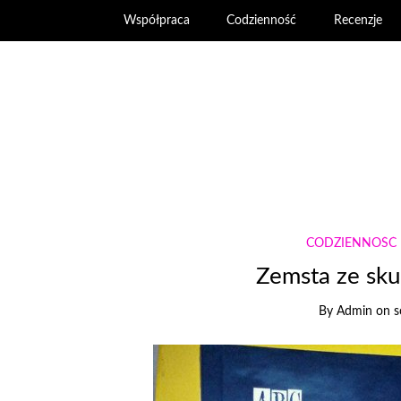
Współpraca
Codzienność
Recenzje
CODZIENNOŚĆ
Zemsta ze sku
By
Admin
on
s