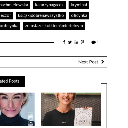
nnachmielewska
katarzynagacek
kryminał
ieczór
książkidobrenawszystko
oficynka
ooficynka
zemstazeskutkiemśmiertelnym
1
Next Post
ated Posts