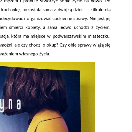
 z mężem i próbuje stworzyć sobie życie na nowo. Po
kochankę, pozostała sama z dwójką dzieci – kilkuletnią
odecydować i organizować codzienne sprawy. Nie jest jej
kiem śmierci kobiety, a sama ledwo uchodzi z życiem.
tuacja, która ma miejsce w podwarszawskim miasteczku.
amożni, ale czy chodzi o okup? Czy obie sprawy wiążą się
arażeniem własnego życia.