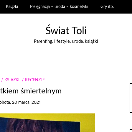
Książki
Pielęgnacja – uroda – kosmetyki
Gry itp.
Świat Toli
Parenting, lifestyle, uroda, książki
KSIĄŻKI
RECENZJE
tkiem śmiertelnym
obota, 20 marca, 2021