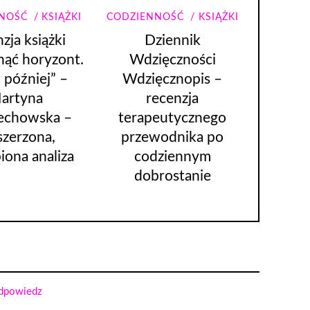
NOŚĆ
KSIĄŻKI
CODZIENNOŚĆ
KSIĄŻKI
zja książki
Dziennik
nąć horyzont.
Wdzięczności
t później” –
Wdzięcznopis –
artyna
recenzja
echowska –
terapeutycznego
szerzona,
przewodnika po
iona analiza
codziennym
dobrostanie
dpowiedz