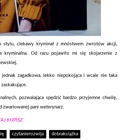
m stylu, ciekawy kryminał z mnóstwem zwrotów akcji,
a kryminalna. Od razu pojawiło mi się skojarzenie z
lewskiej.
 jednak zagadkowa, lekko niepokojąca i wcale nie taka
 zaskakujące.
nalnych, pozwalająca spędzić bardzo przyjemne chwilę.
d zwariowanej pani weterynarz.
AJ KUPISZ
ię
czytanierozwija
dobraksiążka