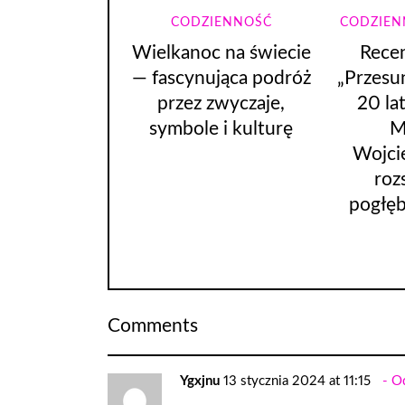
CODZIENNOŚĆ
CODZIEN
Wielkanoc na świecie
Recen
— fascynująca podróż
„Przesu
przez zwyczaje,
20 la
symbole i kulturę
M
Wojci
roz
pogłęb
Comments
Ygxjnu
13 stycznia 2024 at 11:15
O