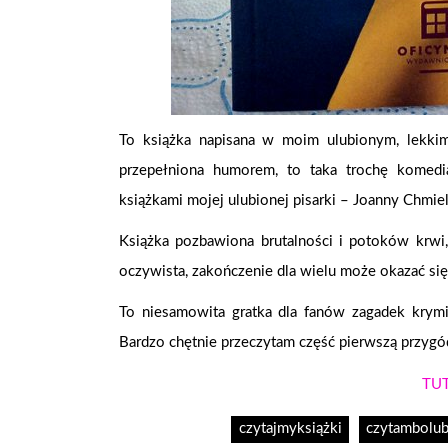
To książka napisana w moim ulubionym, lekki
przepełniona humorem, to taka trochę komedi
książkami mojej ulubionej pisarki – Joanny Chmie
Książka pozbawiona brutalności i potoków krwi,
oczywista, zakończenie dla wielu może okazać się
To niesamowita gratka dla fanów zagadek krymi
Bardzo chętnie przeczytam część pierwszą przygó
TUT
czytajmyksiążki
czytambolub