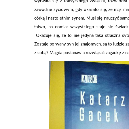
wyrwała się z toksycznego związku, rozwiodła
zawodzie życiowym, gdy okazało się, że mąż ma 
córką i nastoletnim synem. Musi się nauczyć sam
łatwo, na domiar wszystkiego staje się świad
Okazuje się, że to nie jedyna taka straszna sy
Zostaje porwany syn jej znajomych, są to ludzie z
z sobą? Magda postanawia rozwiązać zagadkę z n