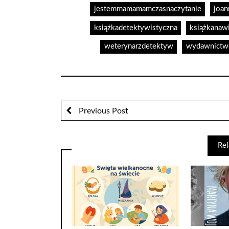
jestemmamamamczasnaczytanie
joa
książkadetektywistyczna
książkanaw
weterynarzdetektyw
wydawnictw
Previous Post
Rel