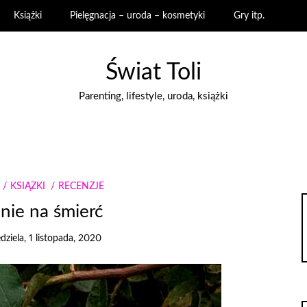
Książki
Pielęgnacja – uroda – kosmetyki
Gry itp.
Świat Toli
Parenting, lifestyle, uroda, książki
KSIĄŻKI
RECENZJE
nie na śmierć
edziela, 1 listopada, 2020