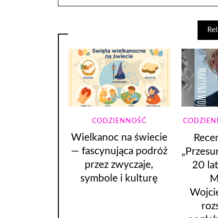
Rel
CODZIENNOŚĆ
CODZIEN
Wielkanoc na świecie
Recen
— fascynująca podróż
„Przesu
przez zwyczaje,
20 la
symbole i kulturę
M
Wojci
roz