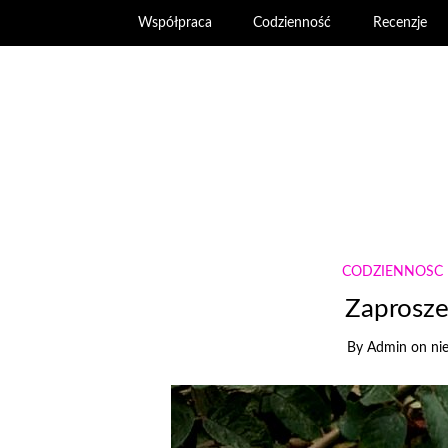
Współpraca
Codzienność
Recenzje
CODZIENNOŚĆ
Zaprosze
By
Admin
on
ni