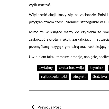
wytłumaczyć.
Większość akcji toczy się na zachodzie Polsk
przygranicznym części Niemiec, szczególnie w Gu
Mimo że w książce mamy do czynienia ze śmierc
zaskoczyć zwrotami akcji, zaskakującymi sytuacj
przemyślaną intrygą kryminalną oraz zaskakujący
Uwielbiam taką literaturę, emocje, napięcie, analiz
czytajmy
czytanierozwija
kryminał
najlepszeksiążki
oficynka
śledztwo
Previous Post