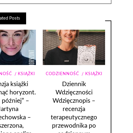
ated Posts
NOŚĆ
KSIĄŻKI
CODZIENNOŚĆ
KSIĄŻKI
zja książki
Dziennik
nąć horyzont.
Wdzięczności
t później” –
Wdzięcznopis –
artyna
recenzja
echowska –
terapeutycznego
szerzona,
przewodnika po