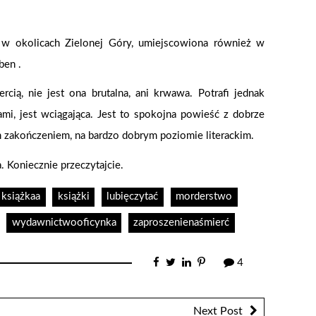
i w okolicach Zielonej Góry, umiejscowiona również w
ben .
ią, nie jest ona brutalna, ani krwawa. Potrafi jednak
ami, jest wciągająca. Jest to spokojna powieść z dobrze
m zakończeniem, na bardzo dobrym poziomie literackim.
a. Koniecznie przeczytajcie.
książkaa
książki
lubięczytać
morderstwo
wydawnictwooficynka
zaproszenienaśmierć
4
Next Post