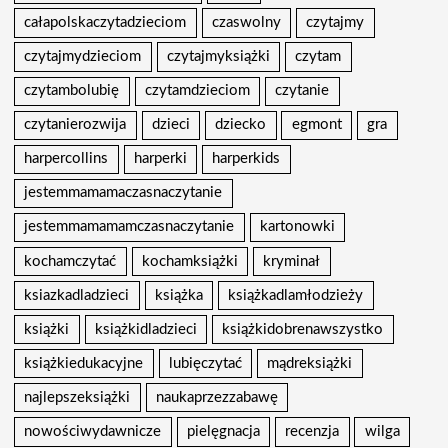
całapolskaczytadzieciom
czaswolny
czytajmy
czytajmydzieciom
czytajmyksiążki
czytam
czytambolubię
czytamdzieciom
czytanie
czytanierozwija
dzieci
dziecko
egmont
gra
harpercollins
harperki
harperkids
jestemmamamaczasnaczytanie
jestemmamamamczasnaczytanie
kartonowki
kochamczytać
kochamksiążki
kryminał
ksiazkadladzieci
książka
książkadlamłodzieży
książki
książkidladzieci
książkidobrenawszystko
książkiedukacyjne
lubięczytać
mądreksiążki
najlepszeksiążki
naukaprzezzabawę
nowościwydawnicze
pielęgnacja
recenzja
wilga