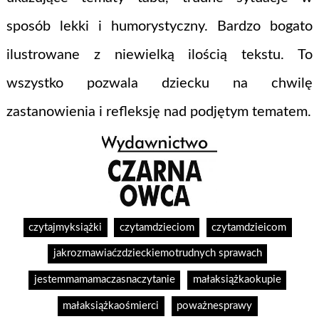
sposób lekki i humorystyczny. Bardzo bogato
ilustrowane z niewielką ilością tekstu. To
wszystko pozwala dziecku na chwilę
zastanowienia i refleksję nad podjętym tematem.
czytajmyksiążki
czytamdzieciom
czytamdzieicom
jakrozmawiaćzdzieckiemotrudnych sprawach
jestemmamamaczasnaczytanie
małaksiążkaokupie
małaksiążkaośmierci
poważnesprawy