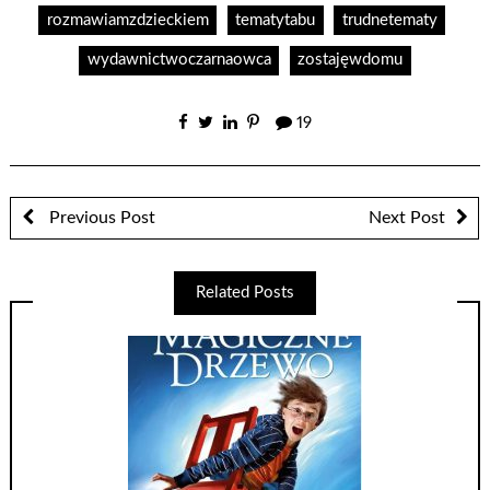
rozmawiamzdzieckiem
tematytabu
trudnetematy
wydawnictwoczarnaowca
zostajęwdomu
19
Previous Post
Next Post
Related Posts