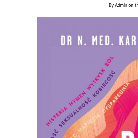
By
Admin
on
ś