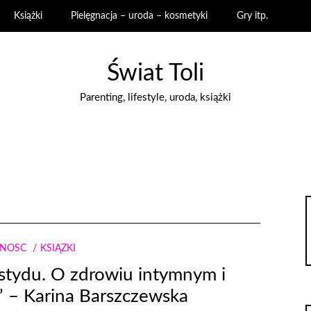
Książki
Pielęgnacja – uroda – kosmetyki
Gry itp.
Świat Toli
Parenting, lifestyle, uroda, książki
NNOŚĆ
KSIĄŻKI
wstydu. O zdrowiu intymnym i
” – Karina Barszczewska