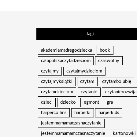
Tagi
akademiamadregodziecka
book
całapolskaczytadzieciom
czaswolny
czytajmy
czytajmydzieciom
czytajmyksiążki
czytam
czytambolubię
czytamdzieciom
czytanie
czytanierozwija
dzieci
dziecko
egmont
gra
harpercollins
harperki
harperkids
jestemmamamaczasnaczytanie
jestemmamamamczasnaczytanie
kartonowki