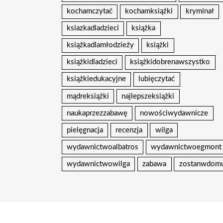
kochamczytać
kochamksiążki
kryminał
ksiazkadladzieci
książka
książkadlamłodzieży
książki
książkidladzieci
książkidobrenawszystko
książkiedukacyjne
lubięczytać
mądreksiążki
najlepszeksiążki
naukaprzezzabawę
nowościwydawnicze
pielęgnacja
recenzja
wilga
wydawnictwoalbatros
wydawnictwoegmont
wydawnictwowilga
zabawa
zostanwdom