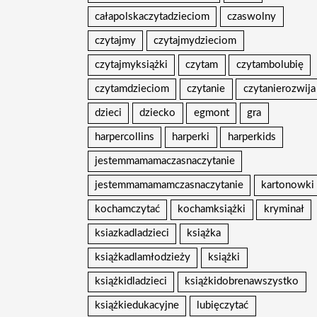
całapolskaczytadzieciom
czaswolny
czytajmy
czytajmydzieciom
czytajmyksiążki
czytam
czytambolubię
czytamdzieciom
czytanie
czytanierozwija
dzieci
dziecko
egmont
gra
harpercollins
harperki
harperkids
jestemmamamaczasnaczytanie
jestemmamamamczasnaczytanie
kartonowki
kochamczytać
kochamksiążki
kryminał
ksiazkadladzieci
książka
książkadlamłodzieży
książki
książkidladzieci
książkidobrenawszystko
książkiedukacyjne
lubięczytać