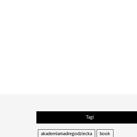
Tagi
akademiamadregodziecka
book