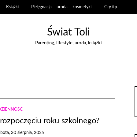
Książki
Pielęgnacja – uroda – kosmetyki
Gry itp.
Świat Toli
Parenting, lifestyle, uroda, książki
DZIENNOŚĆ
 rozpoczęciu roku szkolnego?
bota, 30 sierpnia, 2025