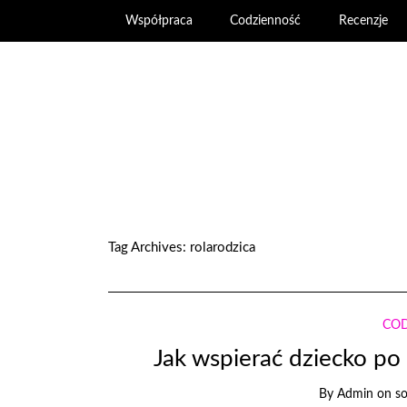
Współpraca
Codzienność
Recenzje
Tag Archives:
rolarodzica
CO
Jak wspierać dziecko po
By
Admin
on
so