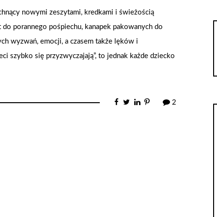
chnący nowymi zeszytami, kredkami i świeżością
t do porannego pośpiechu, kanapek pakowanych do
owych wyzwań, emocji, a czasem także lęków i
i szybko się przyzwyczajają”, to jednak każde dziecko
2