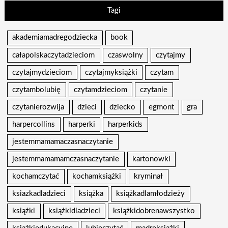
Tagi
akademiamadregodziecka
book
całapolskaczytadzieciom
czaswolny
czytajmy
czytajmydzieciom
czytajmyksiążki
czytam
czytambolubię
czytamdzieciom
czytanie
czytanierozwija
dzieci
dziecko
egmont
gra
harpercollins
harperki
harperkids
jestemmamamaczasnaczytanie
jestemmamamamczasnaczytanie
kartonowki
kochamczytać
kochamksiążki
kryminał
ksiazkadladzieci
książka
książkadlamłodzieży
książki
książkidladzieci
książkidobrenawszystko