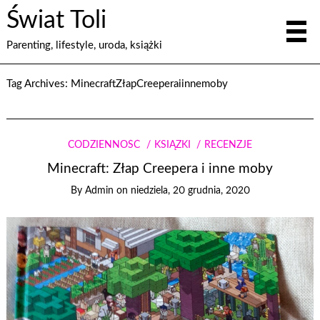
Świat Toli
Parenting, lifestyle, uroda, książki
Tag Archives:
MinecraftZłapCreeperaiinnemoby
CODZIENNOŚĆ
KSIĄŻKI
RECENZJE
Minecraft: Złap Creepera i inne moby
By
Admin
on
niedziela, 20 grudnia, 2020