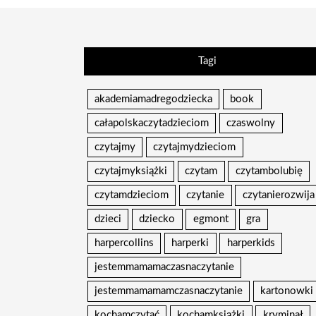
Tagi
akademiamadregodziecka
book
całapolskaczytadzieciom
czaswolny
czytajmy
czytajmydzieciom
czytajmyksiążki
czytam
czytambolubię
czytamdzieciom
czytanie
czytanierozwija
dzieci
dziecko
egmont
gra
harpercollins
harperki
harperkids
jestemmamamaczasnaczytanie
jestemmamamamczasnaczytanie
kartonowki
kochamczytać
kochamksiążki
kryminał