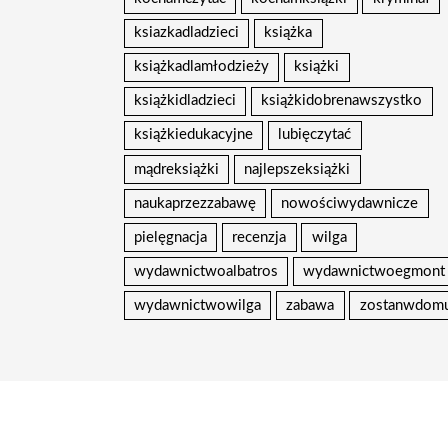
ksiazkadladzieci
książka
książkadlamłodzieży
książki
książkidladzieci
książkidobrenawszystko
książkiedukacyjne
lubięczytać
mądreksiążki
najlepszeksiążki
naukaprzezzabawę
nowościwydawnicze
pielęgnacja
recenzja
wilga
wydawnictwoalbatros
wydawnictwoegmont
wydawnictwowilga
zabawa
zostanwdom