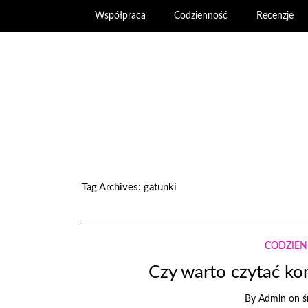
Współpraca
Codzienność
Recenzje
Tag Archives:
gatunki
CODZIE
Czy warto czytać ko
By
Admin
on
ś