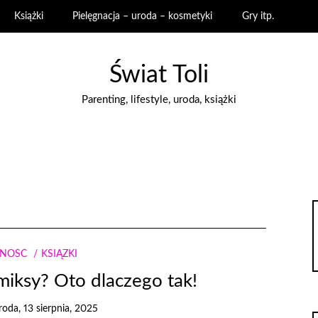
Książki
Pielęgnacja – uroda – kosmetyki
Gry itp.
Świat Toli
Parenting, lifestyle, uroda, książki
NNOŚĆ
KSIĄŻKI
miksy? Oto dlaczego tak!
roda, 13 sierpnia, 2025