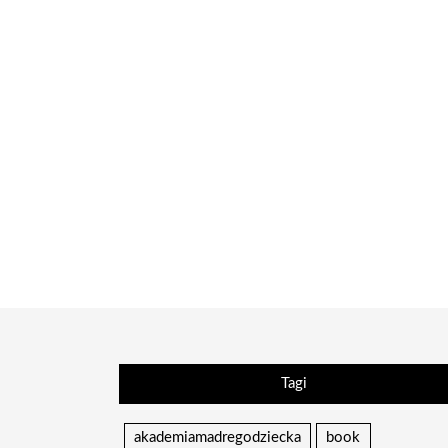
Tagi
akademiamadregodziecka
book