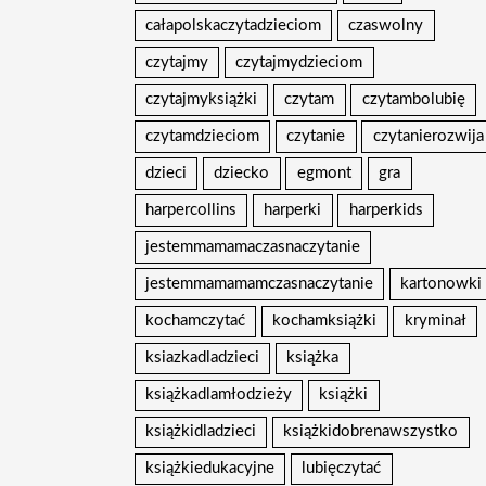
całapolskaczytadzieciom
czaswolny
czytajmy
czytajmydzieciom
czytajmyksiążki
czytam
czytambolubię
czytamdzieciom
czytanie
czytanierozwija
dzieci
dziecko
egmont
gra
harpercollins
harperki
harperkids
jestemmamamaczasnaczytanie
jestemmamamamczasnaczytanie
kartonowki
kochamczytać
kochamksiążki
kryminał
ksiazkadladzieci
książka
książkadlamłodzieży
książki
książkidladzieci
książkidobrenawszystko
książkiedukacyjne
lubięczytać