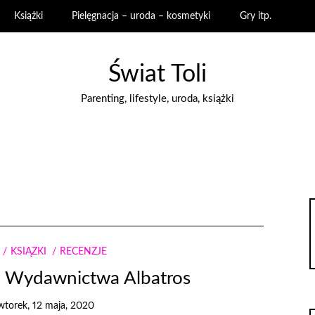
Książki
Pielęgnacja – uroda – kosmetyki
Gry itp.
Świat Toli
Parenting, lifestyle, uroda, książki
KSIĄŻKI
RECENZJE
d Wydawnictwa Albatros
wtorek, 12 maja, 2020