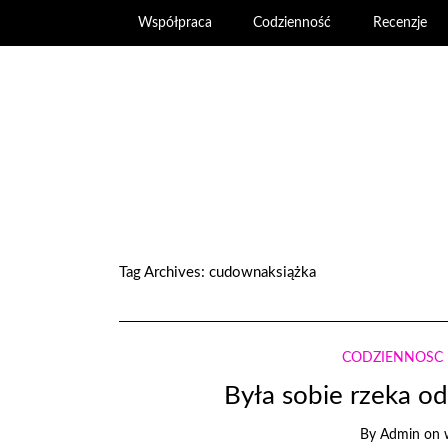
Współpraca
Codzienność
Recenzje
Tag Archives:
cudownaksiążka
CODZIENNOŚĆ
Była sobie rzeka o
By
Admin
on