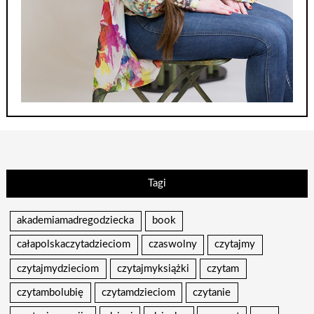
Tagi
akademiamadregodziecka
book
całapolskaczytadzieciom
czaswolny
czytajmy
czytajmydzieciom
czytajmyksiążki
czytam
czytambolubię
czytamdzieciom
czytanie