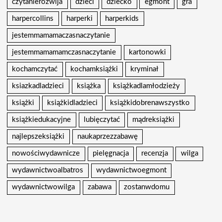
czytanierozwija
dzieci
dziecko
egmont
gra
harpercollins
harperki
harperkids
jestemmamamaczasnaczytanie
jestemmamamamczasnaczytanie
kartonowki
kochamczytać
kochamksiążki
kryminał
ksiazkadladzieci
książka
książkadlamłodzieży
książki
książkidladzieci
książkidobrenawszystko
książkiedukacyjne
lubięczytać
mądreksiążki
najlepszeksiążki
naukaprzezzabawę
nowościwydawnicze
pielęgnacja
recenzja
wilga
wydawnictwoalbatros
wydawnictwoegmont
wydawnictwowilga
zabawa
zostanwdomu