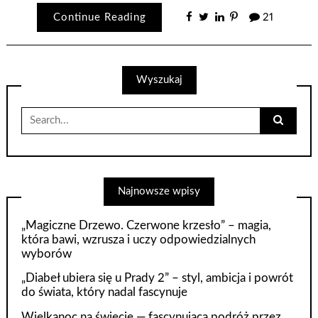
Continue Reading
21
Wyszukaj
Search
for:
Najnowsze wpisy
„Magiczne Drzewo. Czerwone krzesło” – magia,
która bawi, wzrusza i uczy odpowiedzialnych
wyborów
„Diabeł ubiera się u Prady 2” – styl, ambicja i powrót
do świata, który nadal fascynuje
Wielkanoc na świecie — fascynująca podróż przez