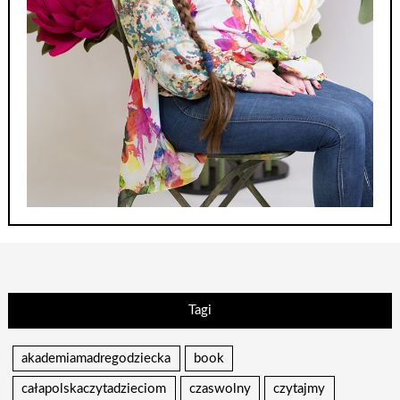
Tagi
akademiamadregodziecka
book
całapolskaczytadzieciom
czaswolny
czytajmy