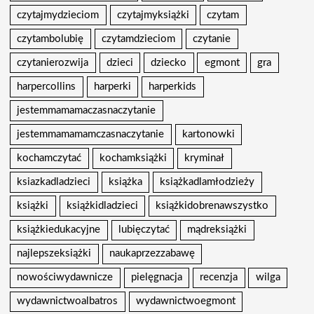
czytajmydzieciom
czytajmyksiążki
czytam
czytambolubię
czytamdzieciom
czytanie
czytanierozwija
dzieci
dziecko
egmont
gra
harpercollins
harperki
harperkids
jestemmamamaczasnaczytanie
jestemmamamamczasnaczytanie
kartonowki
kochamczytać
kochamksiążki
kryminał
ksiazkadladzieci
książka
książkadlamłodzieży
książki
książkidladzieci
książkidobrenawszystko
książkiedukacyjne
lubięczytać
mądreksiążki
najlepszeksiążki
naukaprzezzabawę
nowościwydawnicze
pielęgnacja
recenzja
wilga
wydawnictwoalbatros
wydawnictwoegmont