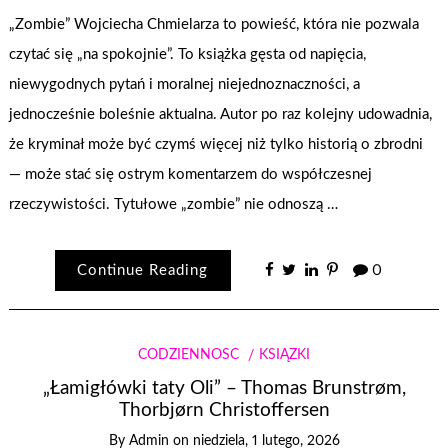
„Zombie” Wojciecha Chmielarza to powieść, która nie pozwala
czytać się „na spokojnie”. To książka gęsta od napięcia,
niewygodnych pytań i moralnej niejednoznaczności, a
jednocześnie boleśnie aktualna. Autor po raz kolejny udowadnia,
że kryminał może być czymś więcej niż tylko historią o zbrodni
— może stać się ostrym komentarzem do współczesnej
rzeczywistości. Tytułowe „zombie” nie odnoszą …
Continue Reading
0
CODZIENNOŚĆ
KSIĄŻKI
„Łamigłówki taty Oli” – Thomas Brunstrøm,
Thorbjørn Christoffersen
By
Admin
on
niedziela, 1 lutego, 2026