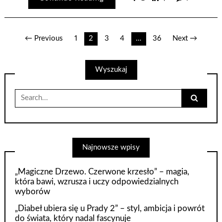
Nawigacja
← Previous
1
2
3
4
…
36
Next →
po
Wyszukaj
wpisach
Search
for:
Najnowsze wpisy
„Magiczne Drzewo. Czerwone krzesło” – magia,
która bawi, wzrusza i uczy odpowiedzialnych
wyborów
„Diabeł ubiera się u Prady 2” – styl, ambicja i powrót
do świata, który nadal fascynuje