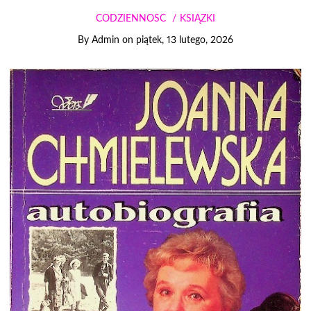
CODZIENNOŚĆ
KSIĄŻKI
By
Admin
on
piątek, 13 lutego, 2026