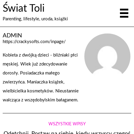
Świat Toli
Parenting, lifestyle, uroda, książki
ADMIN
https://crackysofts.com/inpage/
Kobieta z dwójką dzieci - bliźniaki płci
męskiej. Wiek już zdecydowanie
dorosły. Posiadaczka małego
zwierzyńca. Maniaczka książek,
wielbicielka kosmetyków. Nieustannie
walcząca z wszędobylskim bałaganem.
WSZYSTKIE WPISY
Odetchnij. Postaw na siebie, kiedy wszyscy czegoś