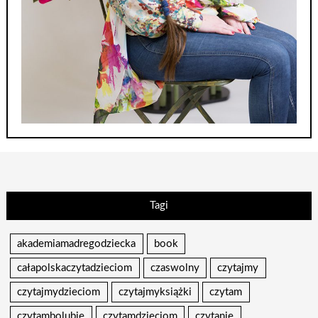
Tagi
akademiamadregodziecka
book
całapolskaczytadzieciom
czaswolny
czytajmy
czytajmydzieciom
czytajmyksiążki
czytam
czytambolubię
czytamdzieciom
czytanie