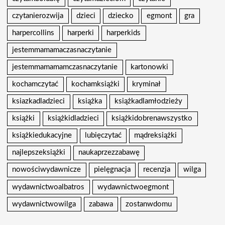
czytanierozwija
dzieci
dziecko
egmont
gra
harpercollins
harperki
harperkids
jestemmamamaczasnaczytanie
jestemmamamamczasnaczytanie
kartonowki
kochamczytać
kochamksiążki
kryminał
ksiazkadladzieci
książka
książkadlamłodzieży
książki
książkidladzieci
książkidobrenawszystko
książkiedukacyjne
lubięczytać
mądreksiążki
najlepszeksiążki
naukaprzezzabawę
nowościwydawnicze
pielęgnacja
recenzja
wilga
wydawnictwoalbatros
wydawnictwoegmont
wydawnictwowilga
zabawa
zostanwdomu