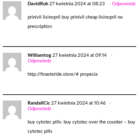
DavidRuh
27 kwietnia 2024 at 08:23
Odpowiedz
prinivil lisinopril
buy prinivil
cheap lisinopril no
prescription
Williamtog
27 kwietnia 2024 at 09:14
Odpowiedz
http://finasteride.store/#
propecia
RandallCic
27 kwietnia 2024 at 10:46
Odpowiedz
buy cytotec pills:
buy cytotec over the counter
– buy
cytotec pills