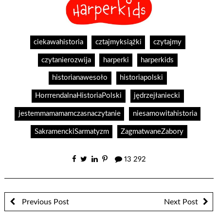
ciekawahistoria
cztajmyksiążki
czytajmy
czytanierozwija
harperki
harperkids
historianawesoło
historiapolski
HorrrendalnaHistoriaPolski
jędrzejłaniecki
jestemmamamamczasnaczytanie
niesamowitahistoria
SakramenckiSarmatyzm
ZagmatwaneZabory
13 292
Previous Post
Next Post